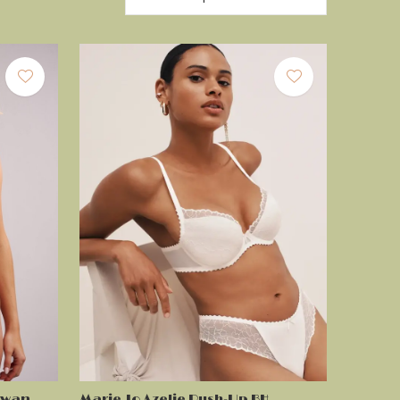
 Swan
Marie Jo Azelie Push-Up BH