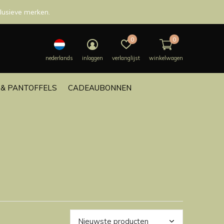
lusieve merken.
0
0
nederlands
inloggen
verlanglijst
winkelwagen
& PANTOFFELS
CADEAUBONNEN