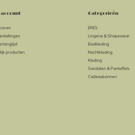
 account
Categorieën
treren
ERES
estellingen
Lingerie & Shapewear
erlanglijst
Badkleding
lijk producten
Nachtkleding
Kleding
Sandalen & Pantoffels
Cadeaubonnen