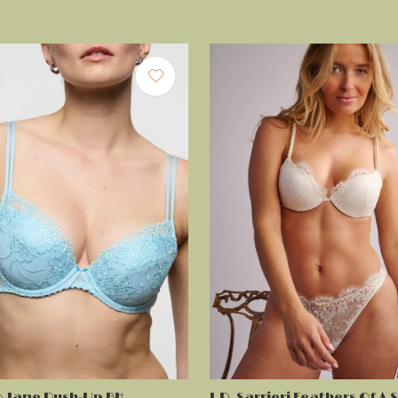
o Jane Push-Up BH
I.D. Sarrieri Feathers Of A