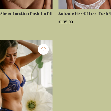
Sheer Emotion Push-Up BH
Aubade Kiss Of Love Push-
€135,00