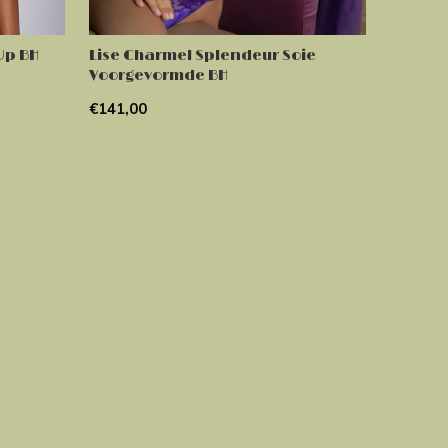
Up BH
Lise Charmel Splendeur Soie
Voorgevormde BH
€141,00