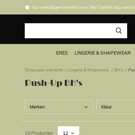
Op werkdagen besteld voor 18u? Zelfde dag verzo
ERES
LINGERIE & SHAPEWEAR
Terug naar overzicht
Lingerie & Shapewear
BH's
Pus
Push-Up BH's
Merk
en
Kleu
r
10 Producten