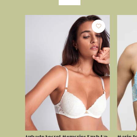
Aubade Secret Memories Push-Up
Marie J