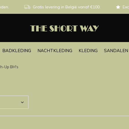
nden.
Gratis levering in België vanaf €100.
Exc
BADKLEDING
NACHTKLEDING
KLEDING
SANDALEN 
h-Up BH's