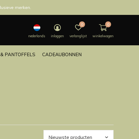
lusieve merken.
0
0
nederlands
inloggen
verlanglijst
winkelwagen
& PANTOFFELS
CADEAUBONNEN