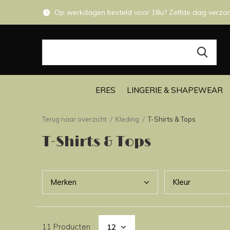
Op werkdagen besteld voor 18u? Zelfde dag verzo
ERES
LINGERIE & SHAPEWEAR
Terug naar overzicht
Kleding
T-Shirts & Tops
T-Shirts & Tops
Merk
en
Kleu
r
11 Producten