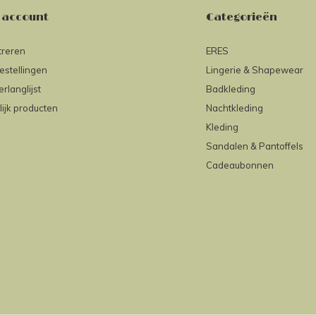
 account
Categorieën
treren
ERES
estellingen
Lingerie & Shapewear
erlanglijst
Badkleding
lijk producten
Nachtkleding
Kleding
Sandalen & Pantoffels
Cadeaubonnen