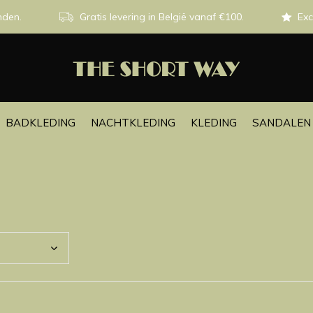
nden.
Gratis levering in België vanaf €100.
Exc
BADKLEDING
NACHTKLEDING
KLEDING
SANDALEN 