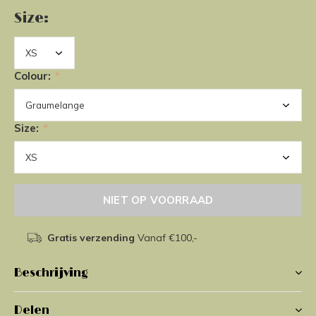
Size:
Colour:
*
Size:
*
NIET OP VOORRAAD
Gratis verzending
Vanaf €100,-
Beschrijving
Delen