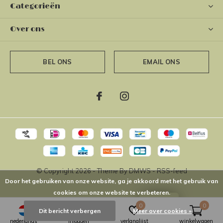
Categorieën
Over ons
BEL ONS
EMAIL ONS
© Copyright
2026
- Theme By
DMWS
-
RSS-feed
Door het gebruiken van onze website, ga je akkoord met het gebruik van
cookies om onze website te verbeteren.
LOYALTY
0
0
Dit bericht verbergen
Meer over cookies »
nederlands
inloggen
verlanglijst
winkelwagen