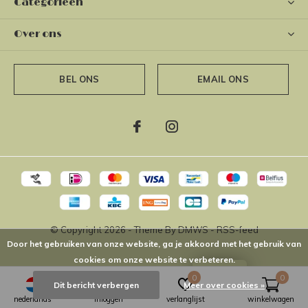
Categorieën
Over ons
BEL ONS
EMAIL ONS
© Copyright
2026
- Theme By
DMWS
-
RSS-feed
Door het gebruiken van onze website, ga je akkoord met het gebruik van
cookies om onze website te verbeteren.
LOYALTY
0
0
Dit bericht verbergen
Meer over cookies »
nederlands
inloggen
verlanglijst
winkelwagen
The Short Way
4,9
/
5
-
16
Reviews @
Google