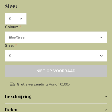
Size:
Colour:
*
Size:
*
NIET OP VOORRAAD
Gratis verzending
Vanaf €100,-
Beschrijving
Delen