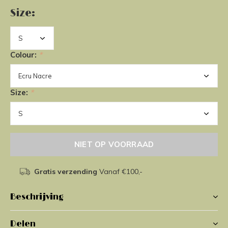
Size:
Colour:
*
Size:
*
NIET OP VOORRAAD
Gratis verzending
Vanaf €100,-
Beschrijving
Delen