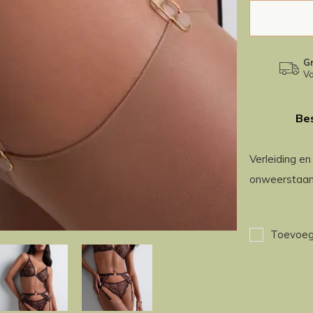
Gr
Va
Bes
Verleiding en
onweerstaanb
Toevoege