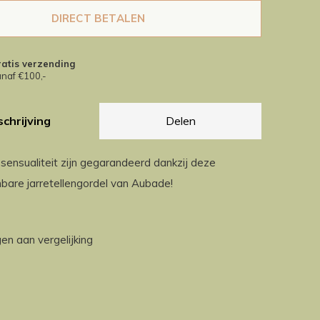
DIRECT BETALEN
atis verzending
naf €100,-
chrijving
Delen
 sensualiteit zijn gegarandeerd dankzij deze
are jarretellengordel van Aubade!
n aan vergelijking