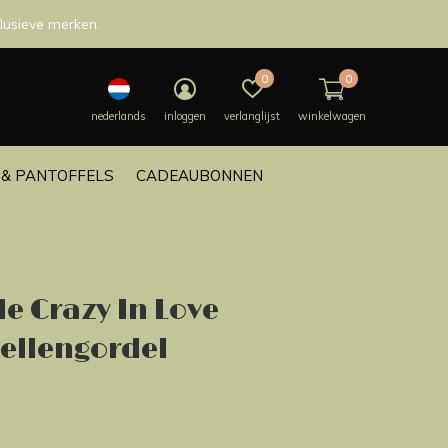
lusieve merken.
0
0
nederlands
inloggen
verlanglijst
winkelwagen
& PANTOFFELS
CADEAUBONNEN
e Crazy In Love
tellengordel