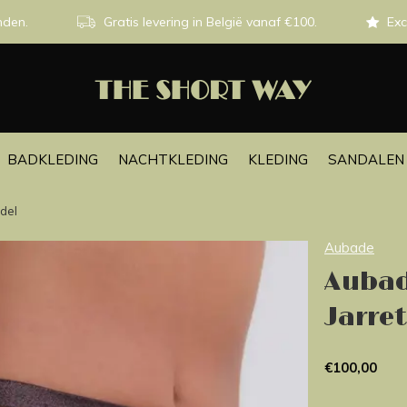
nden.
Gratis levering in België vanaf €100.
Exc
BADKLEDING
NACHTKLEDING
KLEDING
SANDALEN 
del
Aubade
Aubad
Jarre
€100,00