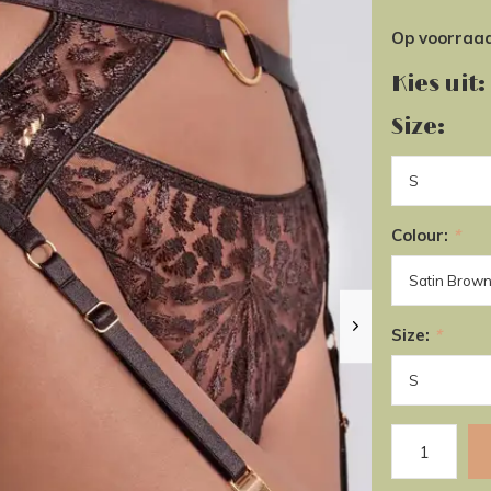
Op voorraa
Kies uit:
Size:
Colour:
*
Size:
*