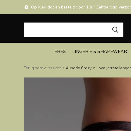
Op werkdagen besteld voor 18u? Zelfde dag verzo
ERES
LINGERIE & SHAPEWEAR
Terug naar overzicht
Aubade Crazy In Love Jarretellengor