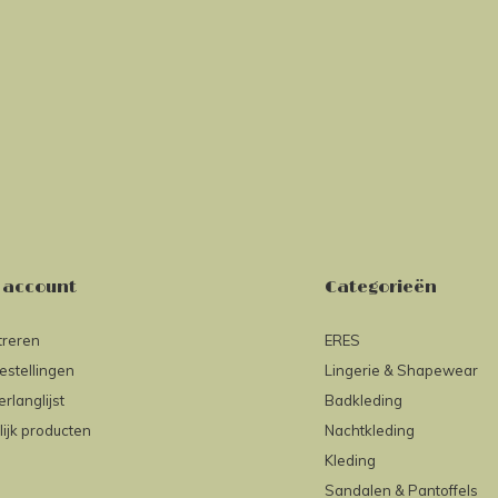
 account
Categorieën
treren
ERES
estellingen
Lingerie & Shapewear
erlanglijst
Badkleding
lijk producten
Nachtkleding
Kleding
Sandalen & Pantoffels