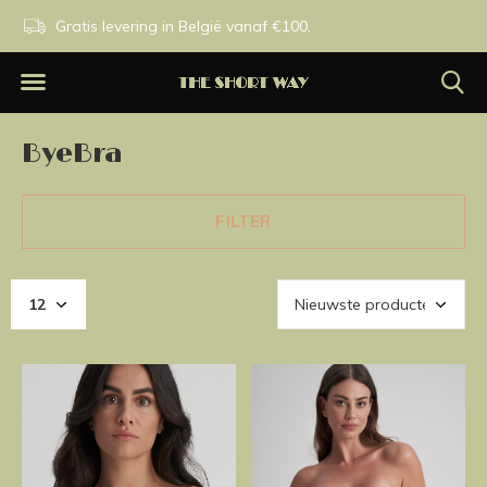
n.
Gratis levering in België vanaf €100.
Exclusieve merken.
ByeBra
FILTER