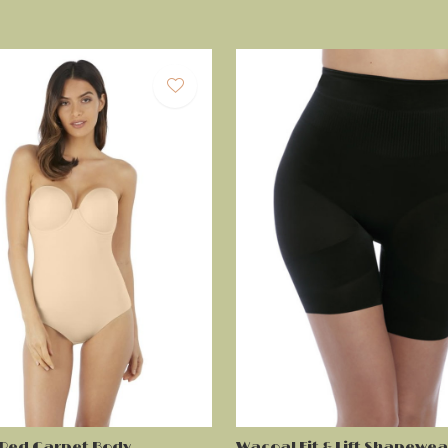
Red Carpet Body
Wacoal Fit & Lift Shapewea