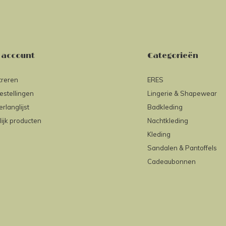
 account
Categorieën
treren
ERES
estellingen
Lingerie & Shapewear
erlanglijst
Badkleding
lijk producten
Nachtkleding
Kleding
Sandalen & Pantoffels
Cadeaubonnen