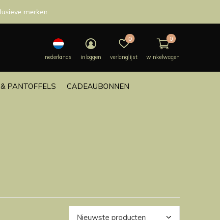
lusieve merken.
0
0
nederlands
inloggen
verlanglijst
winkelwagen
& PANTOFFELS
CADEAUBONNEN