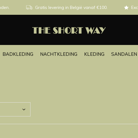
nden.
Gratis levering in België vanaf €100.
Exc
BADKLEDING
NACHTKLEDING
KLEDING
SANDALEN 