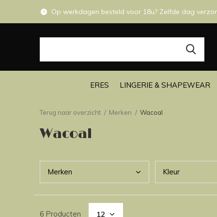
Op werkdagen besteld voor 18u? Zelfde dag verzo
ERES
LINGERIE & SHAPEWEAR
Terug naar overzicht
Merken
Wacoal
Wacoal
Merk
en
Kleu
r
6 Producten