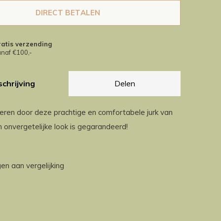
DIRECT BETALEN
atis verzending
naf €100,-
chrijving
Delen
eren door deze prachtige en comfortabele jurk van
 onvergetelijke look is gegarandeerd!
n aan vergelijking