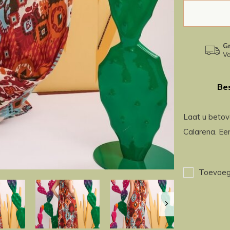
Gr
Va
Bes
Laat u betov
Calarena. Een
Toevoege