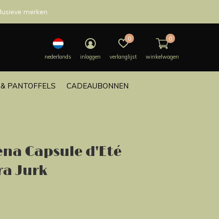
lusieve merken.
0
0
nederlands
inloggen
verlanglijst
winkelwagen
& PANTOFFELS
CADEAUBONNEN
ena Capsule d'Eté
ra Jurk