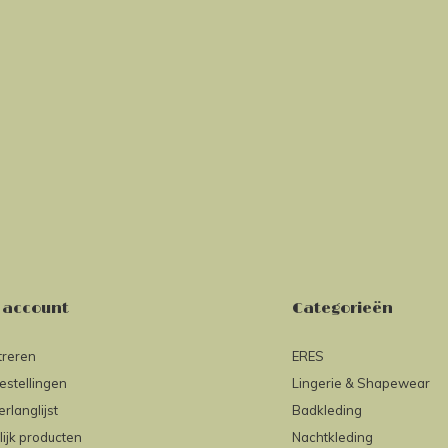
 account
Categorieën
treren
ERES
estellingen
Lingerie & Shapewear
erlanglijst
Badkleding
lijk producten
Nachtkleding