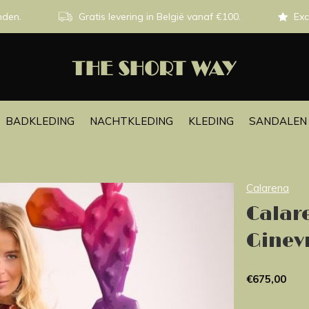
nden.
Gratis levering in België vanaf €100.
Exc
BADKLEDING
NACHTKLEDING
KLEDING
SANDALEN 
Calarena
Calar
Ginev
€675,00