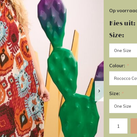
Op voorraa
Kies uit:
Size:
Colour:
*
Size:
*