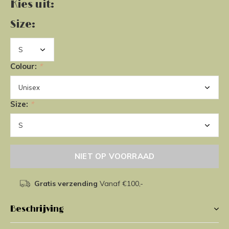
Kies uit:
Size:
Colour:
*
Size:
*
NIET OP VOORRAAD
Gratis verzending
Vanaf €100,-
Beschrijving