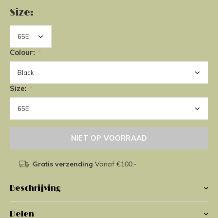
Size:
Colour:
*
Size:
*
NIET OP VOORRAAD
Gratis verzending
Vanaf €100,-
Beschrijving
Delen