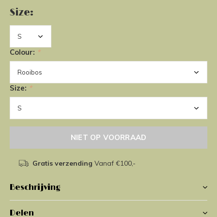
Size:
Colour:
*
Size:
*
NIET OP VOORRAAD
Gratis verzending
Vanaf €100,-
Beschrijving
Delen