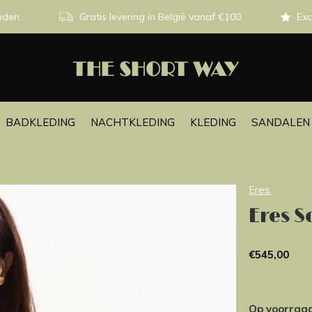
nden.
Gratis levering in België vanaf €100.
Exc
BADKLEDING
NACHTKLEDING
KLEDING
SANDALEN 
Eres
Eres 
€545,00
Op voorraa