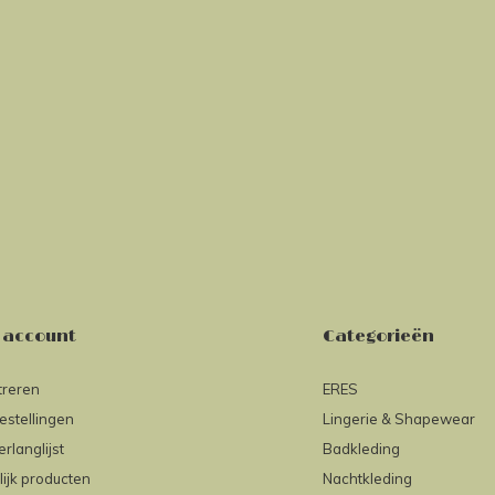
 account
Categorieën
treren
ERES
estellingen
Lingerie & Shapewear
erlanglijst
Badkleding
lijk producten
Nachtkleding