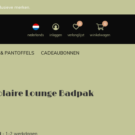
lusieve merken.
0
0
nederlands
inloggen
verlanglijst
winkelwagen
& PANTOFFELS
CADEAUBONNEN
Solaire Lounge Badpak
d
- 1-2 werkdagen