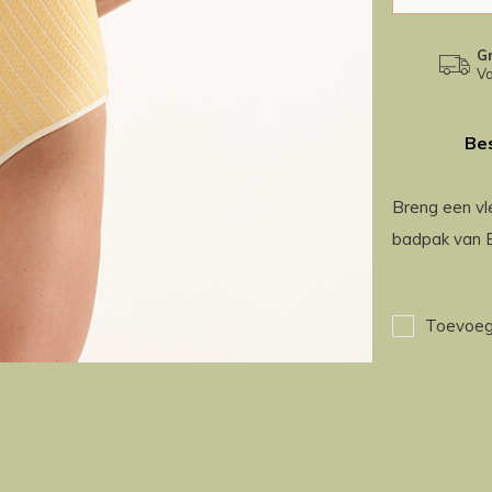
Gr
Va
Bes
Breng een vle
badpak van Er
Toevoege