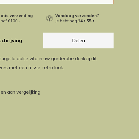
atis verzending
Vandaag verzonden?
naf €100,-
Je hebt nog
14 : 55 :
46
chrijving
Delen
ugje la dolce vita in uw garderobe dankzij dit
es met een frisse, retro look.
n aan vergelijking