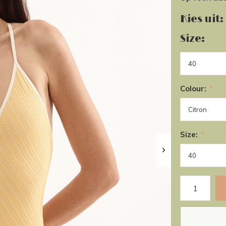
Kies uit:
Size:
Colour:
*
Size:
*