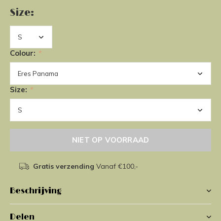
Size:
Colour:
*
Size:
*
NIET OP VOORRAAD
Gratis verzending
Vanaf €100,-
Beschrijving
Delen