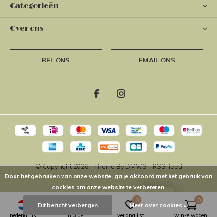
Categorieën
Over ons
BEL ONS
EMAIL ONS
© Copyright
2026
- Theme By
DMWS
-
RSS-feed
Door het gebruiken van onze website, ga je akkoord met het gebruik van
cookies om onze website te verbeteren.
LOYALTY
0
0
Dit bericht verbergen
Meer over cookies »
nederlands
inloggen
verlanglijst
winkelwagen