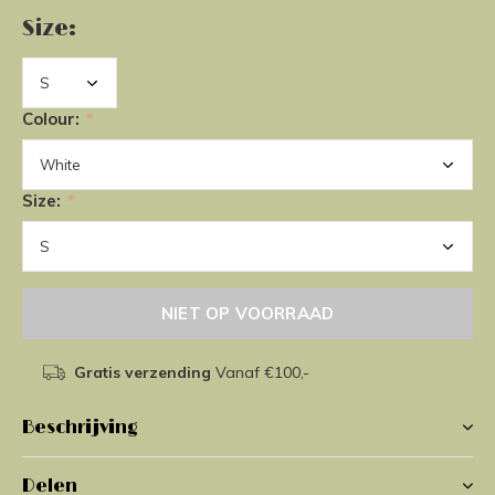
Size:
Colour:
*
Size:
*
NIET OP VOORRAAD
Gratis verzending
Vanaf €100,-
Beschrijving
Delen