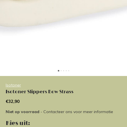
Isotoner
Isotoner Slippers Bow Strass
€32,90
Niet op voorraad
- Contacteer ons voor meer informatie
Kies uit: