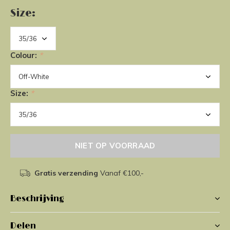
Size:
Colour:
*
Size:
*
NIET OP VOORRAAD
Gratis verzending
Vanaf €100,-
Beschrijving
Delen