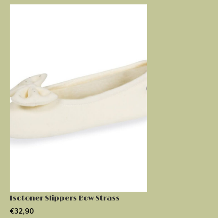
Isotoner Slippers Bow Strass
€32,90