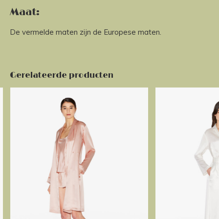
Maat:
De vermelde maten zijn de Europese maten.
Gerelateerde producten