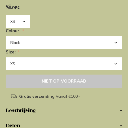
Size:
Colour:
*
Size:
*
NIET OP VOORRAAD
Gratis verzending
Vanaf €100,-
Beschrijving
Delen