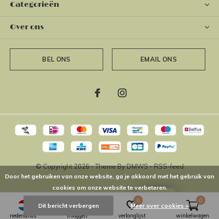
Categorieën
Over ons
BEL ONS
EMAIL ONS
© Copyright
2026
- Theme By
DMWS
-
RSS-feed
Door het gebruiken van onze website, ga je akkoord met het gebruik van
cookies om onze website te verbeteren.
LOYALTY
0
0
Dit bericht verbergen
Meer over cookies »
nederlands
inloggen
verlanglijst
winkelwagen
The Short Way
4,9
/
5
-
16
Reviews @
Google