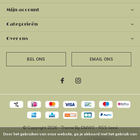
Mijn account
Categorieën
Over ons
BEL ONS
EMAIL ONS
© Copyright
2026
- Theme By
DMWS
-
RSS-feed
Door het gebruiken van onze website, ga je akkoord met het gebruik van