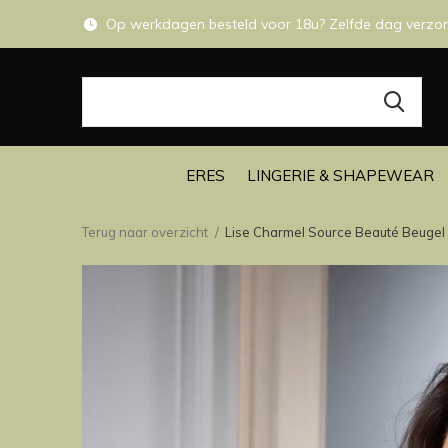
Op werkdagen besteld voor 18u? Zelfde dag verzo
ERES
LINGERIE & SHAPEWEAR
Terug naar overzicht
Lise Charmel Source Beauté Beugel