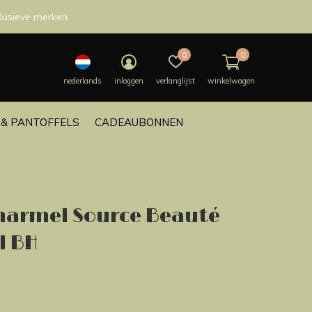
lusieve merken.
0
0
nederlands
inloggen
verlanglijst
winkelwagen
& PANTOFFELS
CADEAUBONNEN
Charmel Source Beauté
l BH