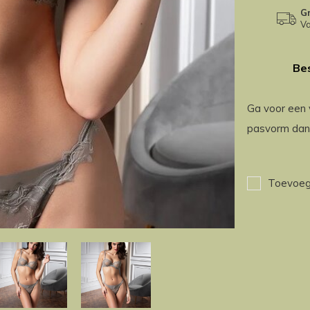
Gr
Va
Bes
Ga voor een 
pasvorm dank
Toevoege