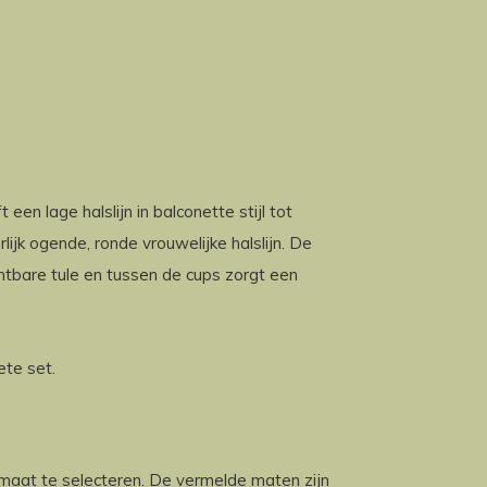
en lage halslijn in balconette stijl tot
jk ogende, ronde vrouwelijke halslijn. De
htbare tule en tussen de cups zorgt een
ete set.
e maat te selecteren. De vermelde maten zijn