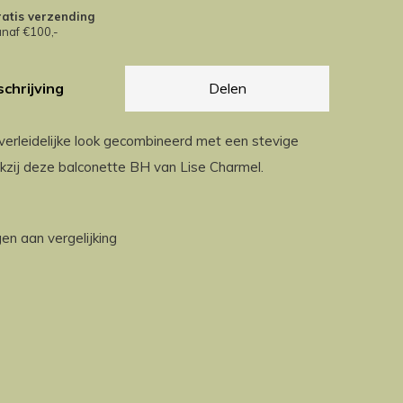
atis verzending
naf €100,-
chrijving
Delen
verleidelijke look gecombineerd met een stevige
zij deze balconette BH van Lise Charmel.
n aan vergelijking