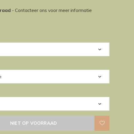
rraad
- Contacteer ons voor meer informatie
NIET OP VOORRAAD