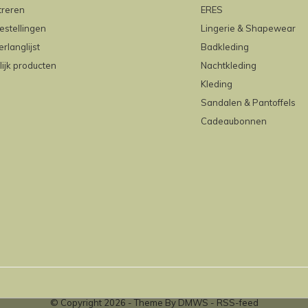
treren
ERES
estellingen
Lingerie & Shapewear
erlanglijst
Badkleding
lijk producten
Nachtkleding
Kleding
Sandalen & Pantoffels
Cadeaubonnen
© Copyright
2026
- Theme By
DMWS
-
RSS-feed