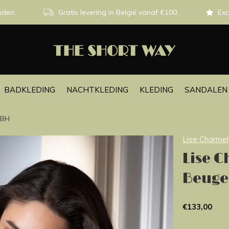
nden.
Gratis levering in België vanaf €100.
Exc
BADKLEDING
NACHTKLEDING
KLEDING
SANDALEN 
 BH
Lise Charmel
Lise 
Beuge
€133,00