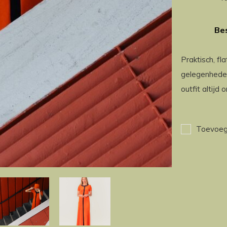
Bes
Praktisch, fl
gelegenheden
outfit altijd 
Toevoege