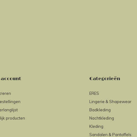
 account
Categorieën
treren
ERES
estellingen
Lingerie & Shapewear
erlanglijst
Badkleding
lijk producten
Nachtkleding
Kleding
Sandalen & Pantoffels