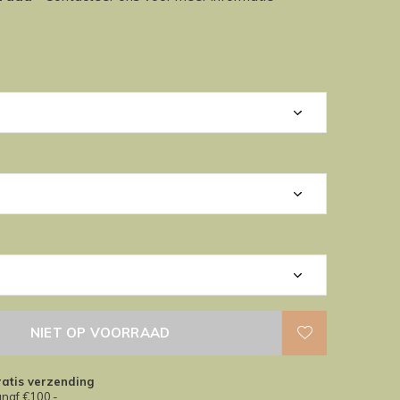
NIET OP VOORRAAD
atis verzending
naf €100,-