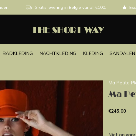
nden.
Gratis levering in België vanaf €100.
Exc
BADKLEDING
NACHTKLEDING
KLEDING
SANDALEN 
Ma Petite P
Ma Pet
€245,00
Niet op voo