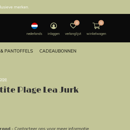
lusieve merken.
0
0
nederlands
inloggen
verlanglijst
winkelwagen
& PANTOFFELS
CADEAUBONNEN
lage
ite Plage Lea Jurk
rraad
- Contacteer ons voor meer informatie