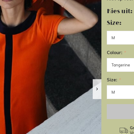
Kies uit:
Size:
Colour:
*
Size:
*
Gr
Va