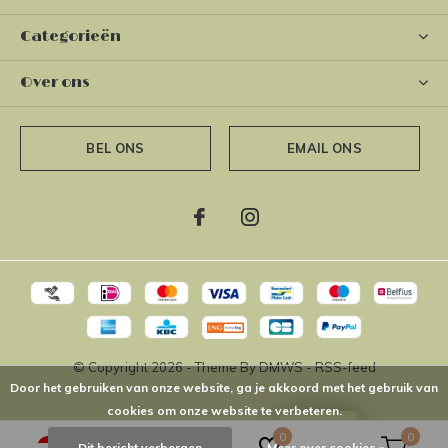
Categorieën
Over ons
BEL ONS
EMAIL ONS
© Copyright
2026
- Theme By
DMWS
-
RSS-feed
Door het gebruiken van onze website, ga je akkoord met het gebruik van
cookies om onze website te verbeteren.
LOYALTY
0
0
Dit bericht verbergen
Meer over cookies »