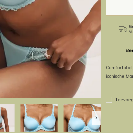
Gr
Va
Bes
Comfortabel,
iconische Ma
Toevoege