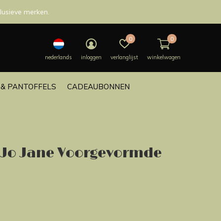
lusieve merken.
0
0
nederlands
inloggen
verlanglijst
winkelwagen
& PANTOFFELS
CADEAUBONNEN
 Jo Jane Voorgevormde