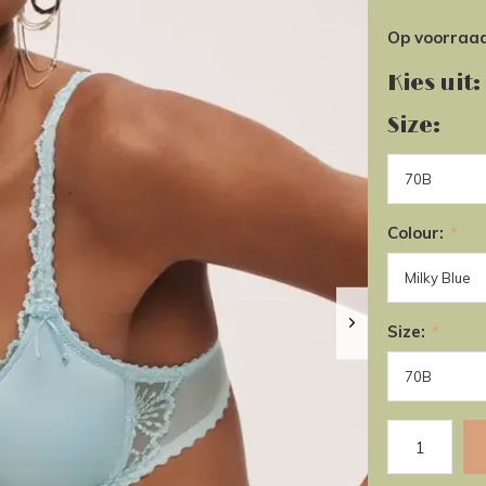
Op voorraa
Kies uit:
Size:
Colour:
*
Size:
*