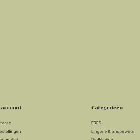
 account
Categorieën
treren
ERES
estellingen
Lingerie & Shapewear
erlanglijst
Badkleding