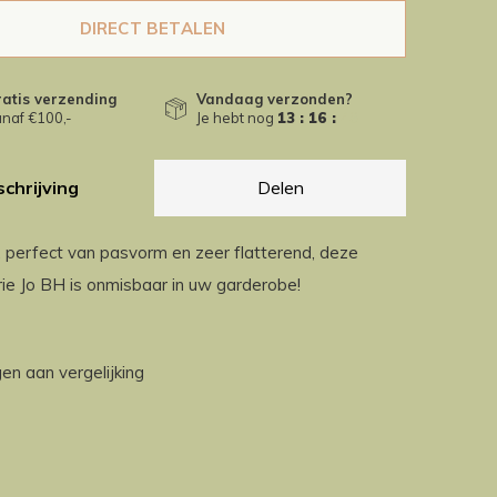
DIRECT BETALEN
atis verzending
Vandaag verzonden?
naf €100,-
Je hebt nog
13 : 16 :
46
chrijving
Delen
 perfect van pasvorm en zeer flatterend, deze
rie Jo BH is onmisbaar in uw garderobe!
n aan vergelijking