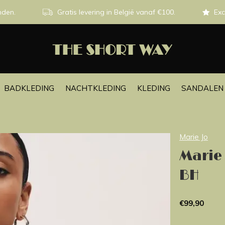
nden.
Gratis levering in België vanaf €100.
Exc
BADKLEDING
NACHTKLEDING
KLEDING
SANDALEN 
Marie Jo
Marie
BH
€99,90