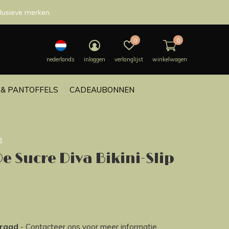
lusieve merken.
0
0
nederlands
inloggen
verlanglijst
winkelwagen
& PANTOFFELS
CADEAUBONNEN
e
e Sucre Diva Bikini-Slip
rraad
- Contacteer ons voor meer informatie