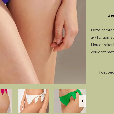
Bes
Deze comfort
uw lichaamsvo
Hou er rekeni
verkocht met 
Toevoege