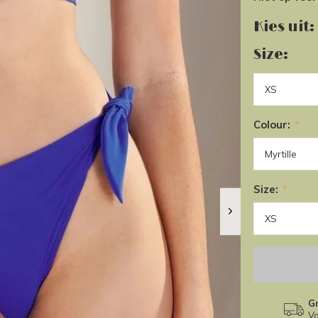
Kies uit:
Size:
Colour:
*
Size:
*
Gr
Va