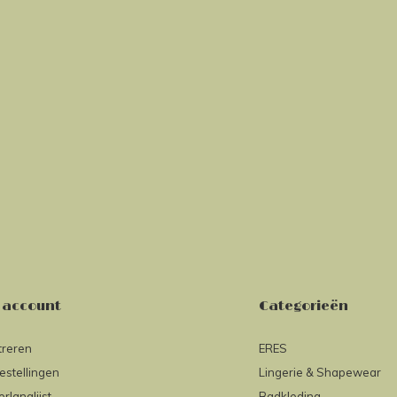
 account
Categorieën
treren
ERES
estellingen
Lingerie & Shapewear
erlanglijst
Badkleding