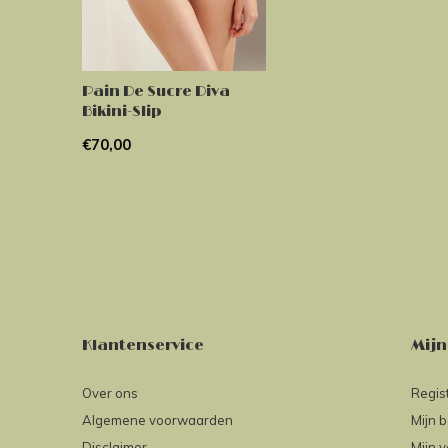
Pain De Sucre Diva
Bikini-Slip
€70,00
Klantenservice
Mijn
Over ons
Regis
Algemene voorwaarden
Mijn b
Disclaimer
Mijn v