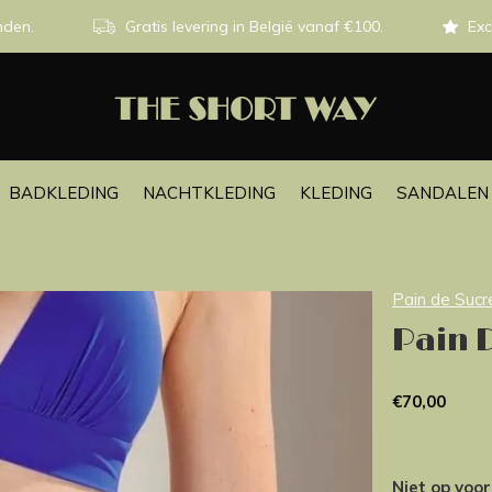
nden.
Gratis levering in België vanaf €100.
Exc
BADKLEDING
NACHTKLEDING
KLEDING
SANDALEN 
Pain de Sucr
Pain D
€70,00
Niet op voo