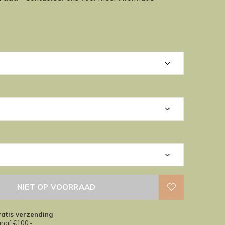
NIET OP VOORRAAD
atis verzending
naf €100,-