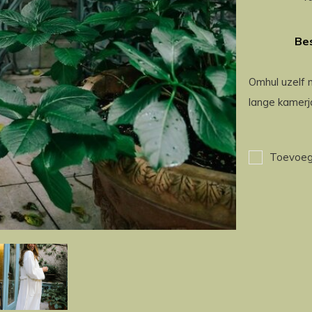
Bes
Omhul uzelf 
lange kamerj
Toevoege