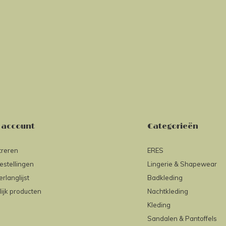
 account
Categorieën
treren
ERES
estellingen
Lingerie & Shapewear
erlanglijst
Badkleding
lijk producten
Nachtkleding
Kleding
Sandalen & Pantoffels