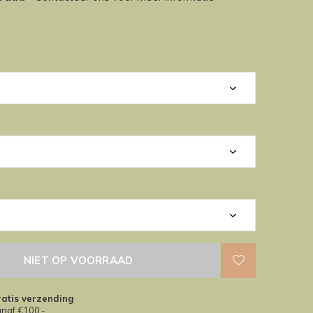
NIET OP VOORRAAD
atis verzending
naf €100,-