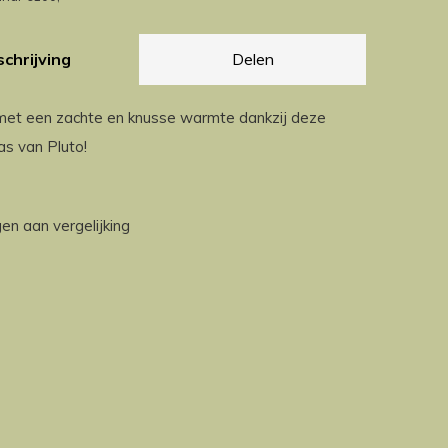
chrijving
Delen
met een zachte en knusse warmte dankzij deze
as van Pluto!
n aan vergelijking