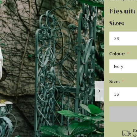
Kies uit:
Size:
Colour:
*
Size:
*
Gr
Va