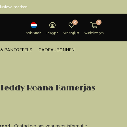
lusieve merken.
0
0
nederlands
inloggen
verlanglijst
winkelwagen
& PANTOFFELS
CADEAUBONNEN
 Teddy Roana Kamerjas
rraad
- Contacteer ons voor meer informatie