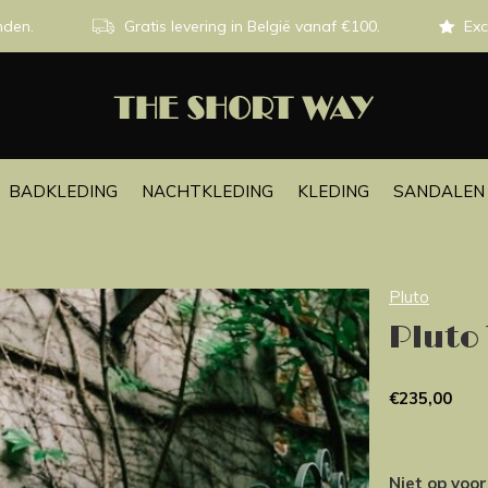
nden.
Gratis levering in België vanaf €100.
Exc
BADKLEDING
NACHTKLEDING
KLEDING
SANDALEN 
Pluto
Pluto
€235,00
Niet op voo