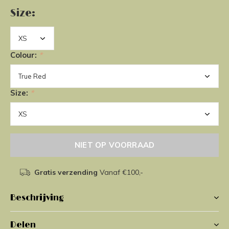
Size:
Colour:
*
Size:
*
NIET OP VOORRAAD
Gratis verzending
Vanaf €100,-
Beschrijving
Delen