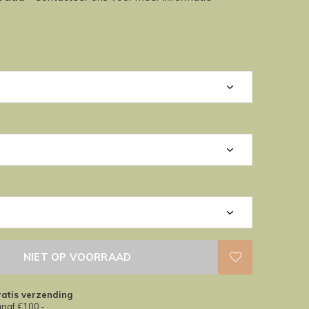
NIET OP VOORRAAD
atis verzending
naf €100,-