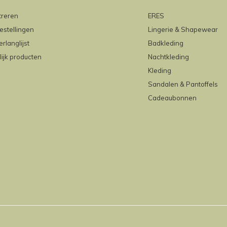
treren
ERES
estellingen
Lingerie & Shapewear
erlanglijst
Badkleding
lijk producten
Nachtkleding
Kleding
Sandalen & Pantoffels
Cadeaubonnen