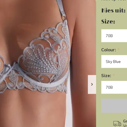
Kies uit:
Size:
Colour:
*
Size:
*
Gr
Va