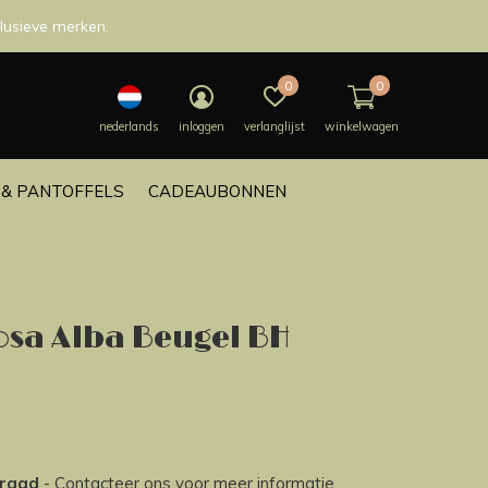
lusieve merken.
0
0
nederlands
inloggen
verlanglijst
winkelwagen
& PANTOFFELS
CADEAUBONNEN
osa Alba Beugel BH
rraad
- Contacteer ons voor meer informatie