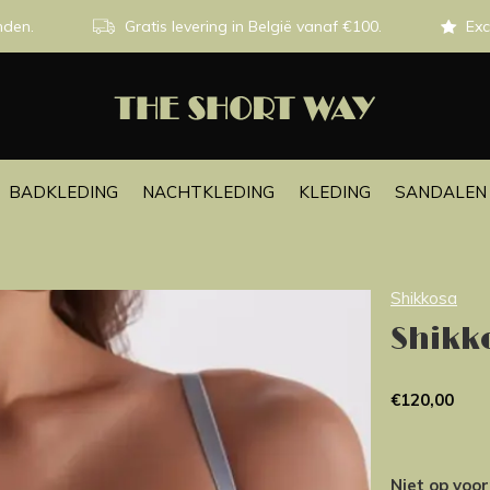
nden.
Gratis levering in België vanaf €100.
Exc
BADKLEDING
NACHTKLEDING
KLEDING
SANDALEN 
Shikkosa
Shikk
€120,00
Niet op voo