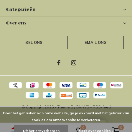
Categorieën
Over ons
BEL ONS
EMAIL ONS
© Copyright
2026
- Theme By
DMWS
-
RSS-feed
Door het gebruiken van onze website, ga je akkoord met het gebruik van
cookies om onze website te verbeteren.
LOYALTY
0
0
Dit bericht verbergen
Meer over cookies »