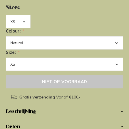
Size:
Colour:
*
Size:
*
NIET OP VOORRAAD
Gratis verzending
Vanaf €100,-
Beschrijving
Delen