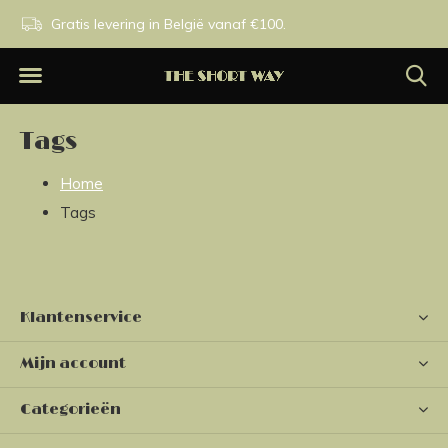
n.
Gratis levering in België vanaf €100.
Exclusieve merken.
Tags
Home
Tags
Klantenservice
Mijn account
Categorieën