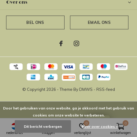
Over ons
BEL ONS
EMAIL ONS
© Copyright
2026
- Theme By
DMWS
-
RSS-feed
Door het gebruiken van onze website, ga je akkoord met het gebruik van
cookies om onze website te verbeteren.
LOYALTY
The Short Way
4,9
/
5
-
16
Reviews @
Google
0
0
Dit bericht verbergen
Meer over cookies »
nederlands
inloggen
verlanglijst
winkelwagen