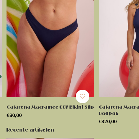
Calarena Macramée 007 Bikini-Slip
Calarena Macr
Badpak
€80,00
€320,00
Recente artikelen