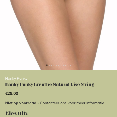
Hanky Panky
Hanky Panky Breathe Natural Rise String
€29,00
Niet op voorraad
- Contacteer ons voor meer informatie
Kies uit: