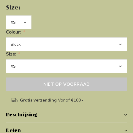
Size:
Colour:
*
Size:
*
NIET OP VOORRAAD
Gratis verzending
Vanaf €100,-
Beschrijving
Delen