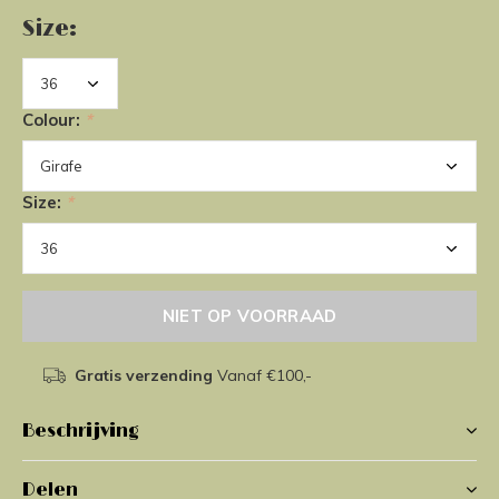
Size:
Colour:
*
Size:
*
NIET OP VOORRAAD
Gratis verzending
Vanaf €100,-
Beschrijving
Delen