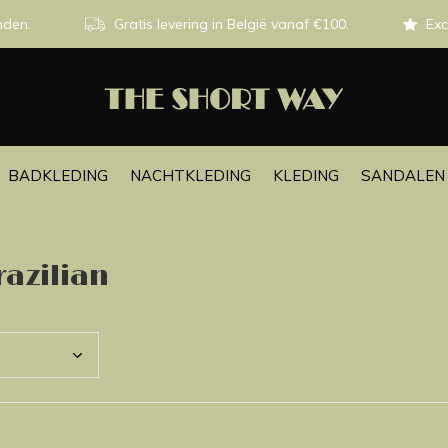
nden.
Gratis levering in België vanaf €100.
Exc
BADKLEDING
NACHTKLEDING
KLEDING
SANDALEN 
azilian