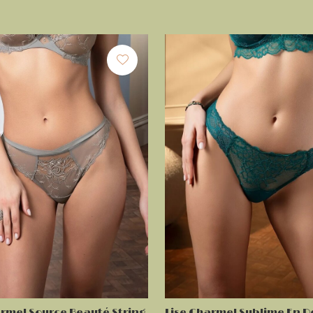
armel Source Beauté String
Lise Charmel Sublime En D