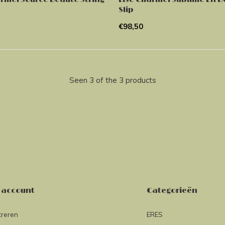
Slip
€98,50
Seen 3 of the 3 products
 account
Categorieën
treren
ERES