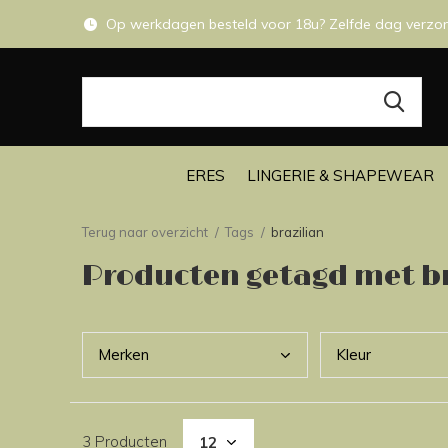
Op werkdagen besteld voor 18u? Zelfde dag verzo
ERES
LINGERIE & SHAPEWEAR
Terug naar overzicht
Tags
brazilian
Producten getagd met br
Merk
en
Kleu
r
3 Producten