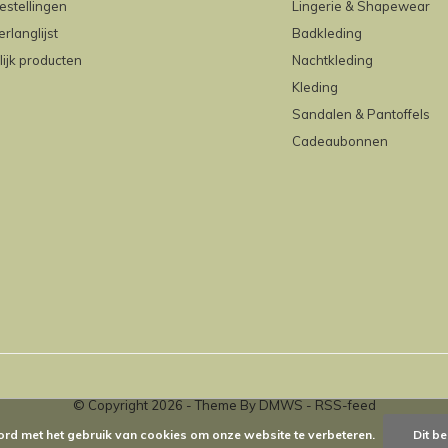
estellingen
Lingerie & Shapewear
erlanglijst
Badkleding
lijk producten
Nachtkleding
Kleding
Sandalen & Pantoffels
Cadeaubonnen
© Copyright
2026
- Theme By
DMWS
-
RSS-feed
ord met het gebruik van cookies om onze website te verbeteren.
Dit be