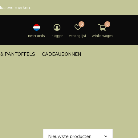
lusieve merken.
0
0
nederlands
inloggen
verlanglijst
winkelwagen
& PANTOFFELS
CADEAUBONNEN