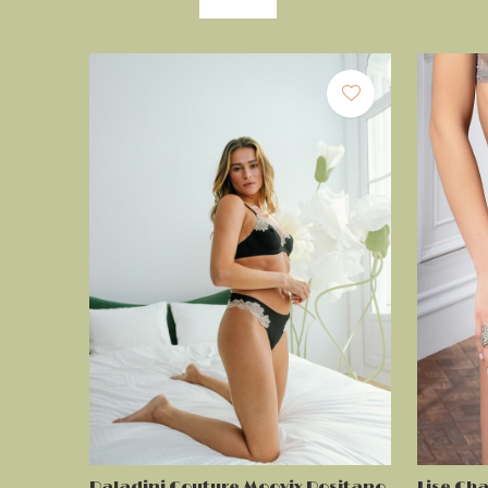
Paladini Couture Moovix Positano
Lise Ch