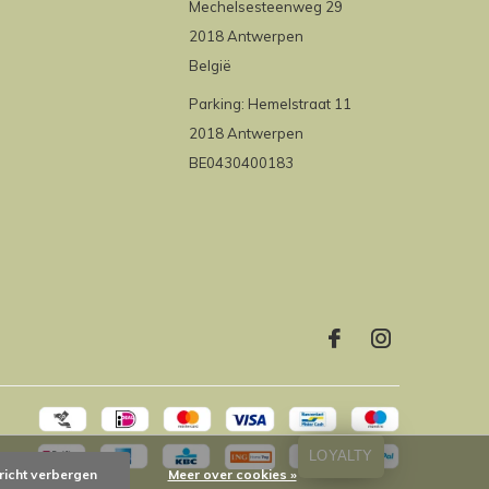
Mechelsesteenweg 29
2018 Antwerpen
België
Parking: Hemelstraat 11
2018 Antwerpen
BE0430400183
LOYALTY
richt verbergen
Meer over cookies »