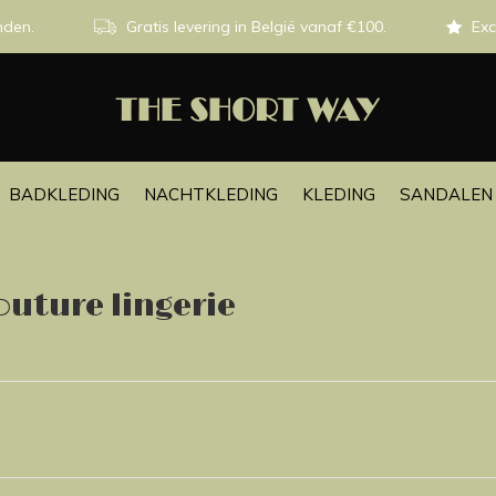
nden.
Gratis levering in België vanaf €100.
Exc
BADKLEDING
NACHTKLEDING
KLEDING
SANDALEN 
uture lingerie