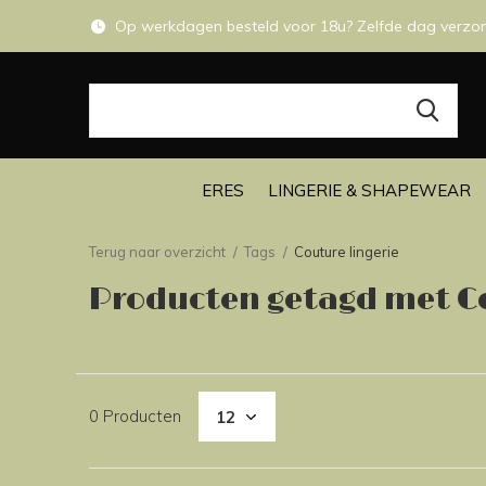
Op werkdagen besteld voor 18u? Zelfde dag verzo
ERES
LINGERIE & SHAPEWEAR
Terug naar overzicht
Tags
Couture lingerie
Producten getagd met Co
0 Producten