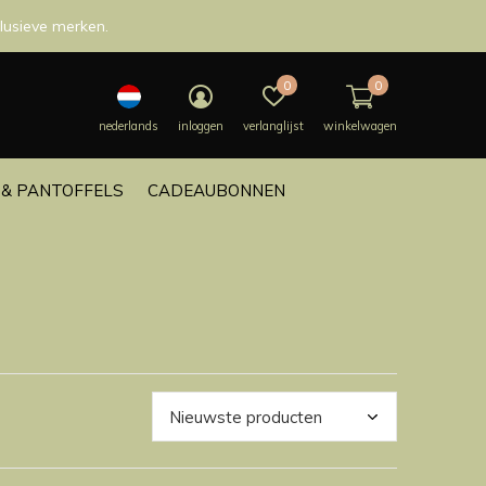
lusieve merken.
0
0
nederlands
inloggen
verlanglijst
winkelwagen
& PANTOFFELS
CADEAUBONNEN