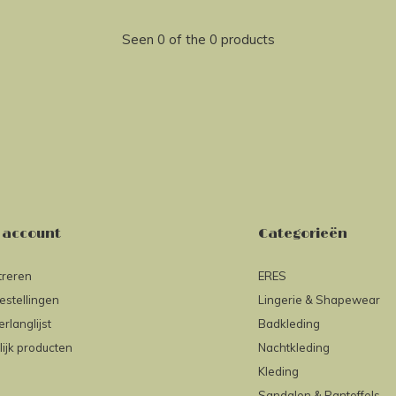
Seen 0 of the 0 products
 account
Categorieën
treren
ERES
estellingen
Lingerie & Shapewear
erlanglijst
Badkleding
lijk producten
Nachtkleding
Kleding
Sandalen & Pantoffels