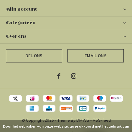
Mijn account
Categorieën
Over ons
BEL ONS
EMAIL ONS
© Copyright
2026
- Theme By
DMWS
-
RSS-feed
Door het gebruiken van onze website, ga je akkoord met het gebruik van