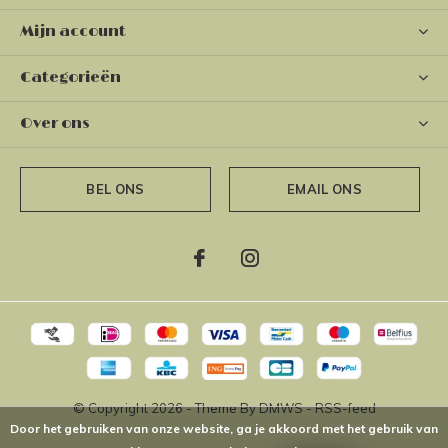
Mijn account
Categorieën
Over ons
BEL ONS
EMAIL ONS
© Copyright
2026
- Theme By
DMWS
-
RSS-feed
Door het gebruiken van onze website, ga je akkoord met het gebruik van