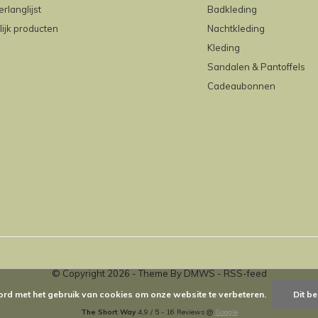
erlanglijst
Badkleding
lijk producten
Nachtkleding
Kleding
Sandalen & Pantoffels
Cadeaubonnen
© Copyright
2026
- Theme By
DMWS
-
RSS-feed
ord met het gebruik van cookies om onze website te verbeteren.
Dit be
The Short Way
4,9
/
5
-
16
Reviews @
Google