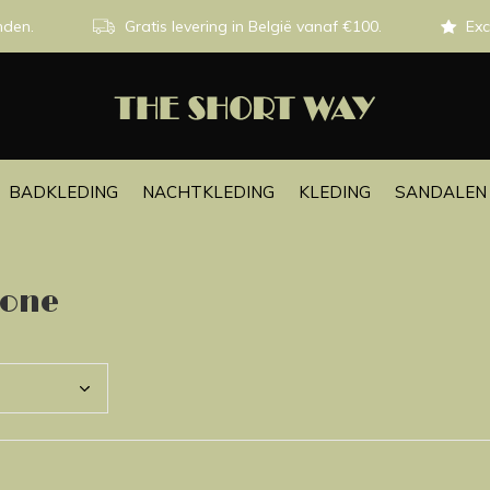
nden.
Gratis levering in België vanaf €100.
Exc
BADKLEDING
NACHTKLEDING
KLEDING
SANDALEN 
cone