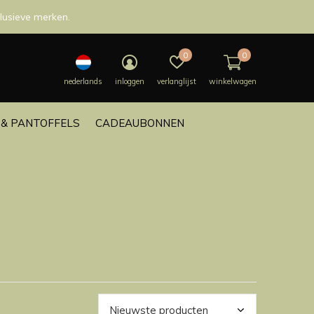
lusieve merken.
0
0
nederlands
inloggen
verlanglijst
winkelwagen
& PANTOFFELS
CADEAUBONNEN