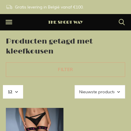
n.
Gratis levering in België vanaf €100.
Exclusieve merken.
Producten getagd met
kleefkousen
FILTER