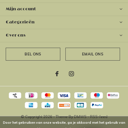
Mijn account
Categorieën
Over ons
BEL ONS
EMAIL ONS
© Copyright
2026
- Theme By
DMWS
-
RSS-feed
Door het gebruiken van onze website, ga je akkoord met het gebruik van