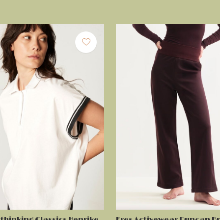
thinking Classics Henrike
Eres Activewear Duncan B