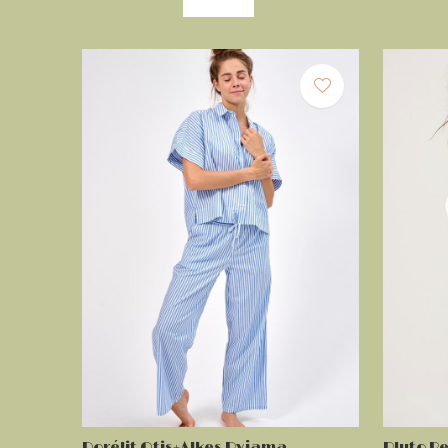
Dorélit Otis+Alkes Pyjama
Pluto Re