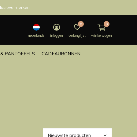
lusieve merken.
0
0
nederlands
inloggen
verlanglijst
winkelwagen
& PANTOFFELS
CADEAUBONNEN