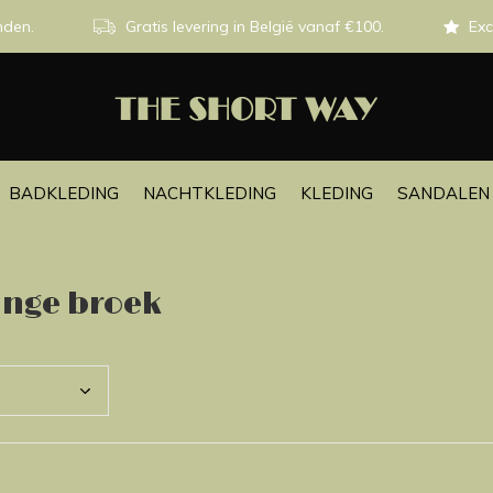
nden.
Gratis levering in België vanaf €100.
Exc
BADKLEDING
NACHTKLEDING
KLEDING
SANDALEN 
ange broek