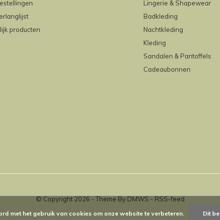
estellingen
Lingerie & Shapewear
erlanglijst
Badkleding
lijk producten
Nachtkleding
Kleding
Sandalen & Pantoffels
Cadeaubonnen
© Copyright
2026
- Theme By
DMWS
-
RSS-feed
ord met het gebruik van cookies om onze website te verbeteren.
Dit be