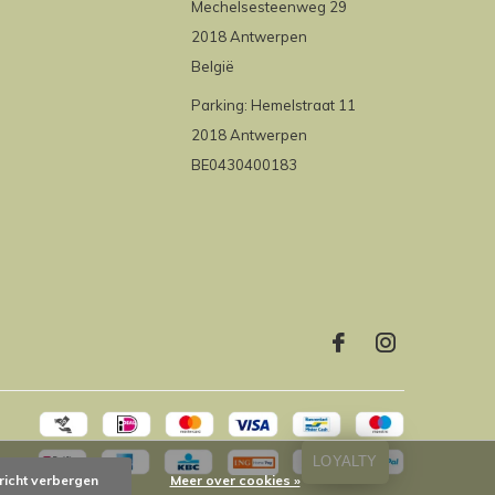
Mechelsesteenweg 29
2018 Antwerpen
België
Parking: Hemelstraat 11
2018 Antwerpen
BE0430400183
LOYALTY
richt verbergen
Meer over cookies »