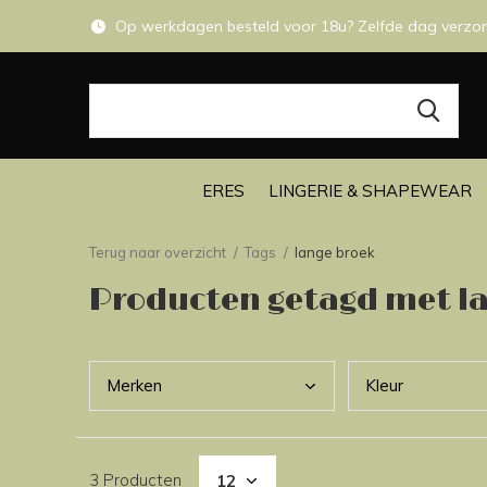
Op werkdagen besteld voor 18u? Zelfde dag verzo
ERES
LINGERIE & SHAPEWEAR
Terug naar overzicht
Tags
lange broek
Producten getagd met l
Merk
en
Kleu
r
3 Producten