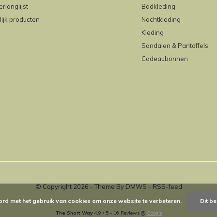
erlanglijst
Badkleding
lijk producten
Nachtkleding
Kleding
Sandalen & Pantoffels
Cadeaubonnen
© Copyright
2026
- Theme By
DMWS
-
RSS-feed
ord met het gebruik van cookies om onze website te verbeteren.
Dit be
The Short Way
4,9
/
5
-
16
Reviews @
Google