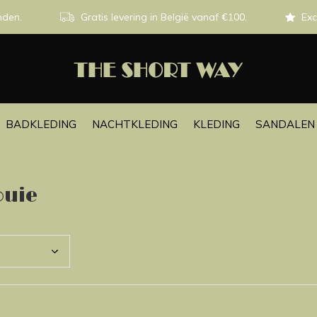
nden.
Gratis levering in België vanaf €100.
Exc
BADKLEDING
NACHTKLEDING
KLEDING
SANDALEN 
ouie