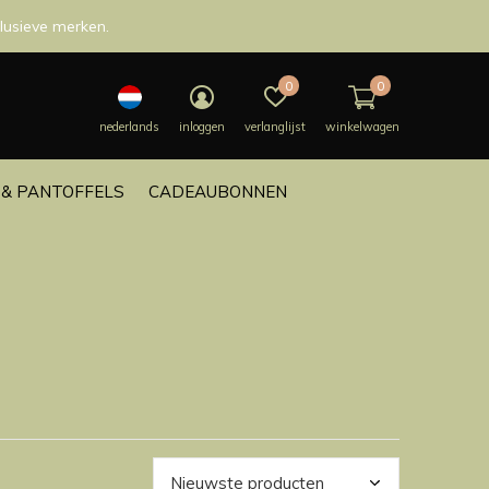
lusieve merken.
0
0
nederlands
inloggen
verlanglijst
winkelwagen
& PANTOFFELS
CADEAUBONNEN