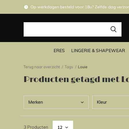
Op werkdagen besteld voor 18u? Zelfde dag verzo
ERES
LINGERIE & SHAPEWEAR
Terug naar overzicht
Tags
Louie
Producten getagd met L
Merk
en
Kleu
r
3 Producten