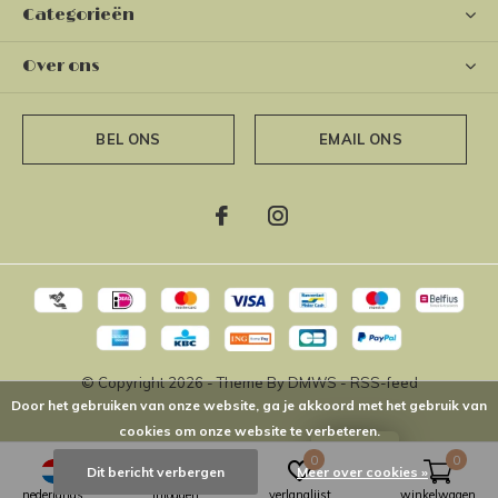
Categorieën
Over ons
BEL ONS
EMAIL ONS
© Copyright
2026
- Theme By
DMWS
-
RSS-feed
Door het gebruiken van onze website, ga je akkoord met het gebruik van
cookies om onze website te verbeteren.
LOYALTY
0
0
Dit bericht verbergen
Meer over cookies »
nederlands
inloggen
verlanglijst
winkelwagen