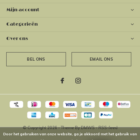
Mijn account
Categorieën
Over ons
BEL ONS
EMAIL ONS
© Copyright
2026
- Theme By
DMWS
-
RSS-feed
Door het gebruiken van onze website, ga je akkoord met het gebruik van