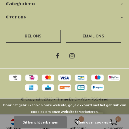
Categorieën
Over ons
BEL ONS
EMAIL ONS
© Copyright
2026
- Theme By
DMWS
-
RSS-feed
Door het gebruiken van onze website, ga je akkoord met het gebruik van
cookies om onze website te verbeteren.
LOYALTY
0
0
Dit bericht verbergen
Meer over cookies »
nederlands
inloggen
verlanglijst
winkelwagen