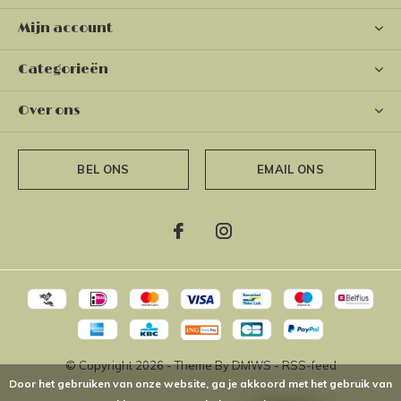
Mijn account
Categorieën
Over ons
BEL ONS
EMAIL ONS
© Copyright
2026
- Theme By
DMWS
-
RSS-feed
Door het gebruiken van onze website, ga je akkoord met het gebruik van