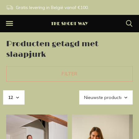
n.
Gratis levering in België vanaf €100.
Exclusieve merken.
Producten getagd met
slaapjurk
FILTER