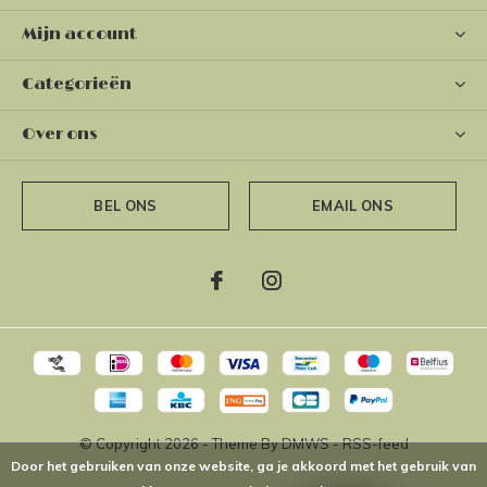
Mijn account
Categorieën
Over ons
BEL ONS
EMAIL ONS
© Copyright
2026
- Theme By
DMWS
-
RSS-feed
Door het gebruiken van onze website, ga je akkoord met het gebruik van