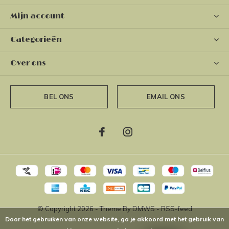
Mijn account
Categorieën
Over ons
BEL ONS
EMAIL ONS
© Copyright
2026
- Theme By
DMWS
-
RSS-feed
Door het gebruiken van onze website, ga je akkoord met het gebruik van