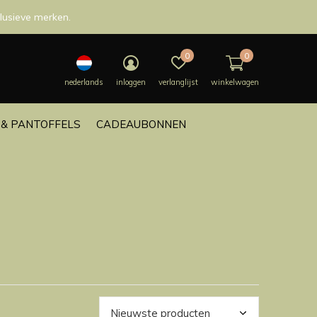
lusieve merken.
0
0
nederlands
inloggen
verlanglijst
winkelwagen
& PANTOFFELS
CADEAUBONNEN