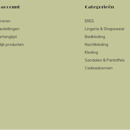
 account
Categorieën
treren
ERES
estellingen
Lingerie & Shapewear
erlanglijst
Badkleding
lijk producten
Nachtkleding
Kleding
Sandalen & Pantoffels
Cadeaubonnen