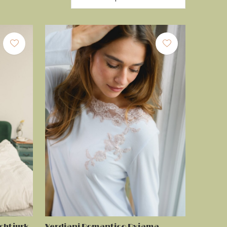
chtjurk
Verdiani Romantico Pyjama