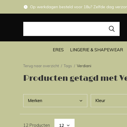
Op werkdagen besteld voor 18u? Zelfde dag verzo
ERES
LINGERIE & SHAPEWEAR
Terug naar overzicht
Tags
Verdiani
Producten getagd met V
Merk
en
Kleu
r
12 Producten