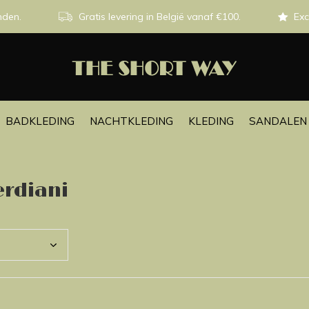
nden.
Gratis levering in België vanaf €100.
Exc
BADKLEDING
NACHTKLEDING
KLEDING
SANDALEN 
erdiani